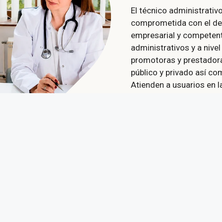
El técnico administrativo
comprometida con el des
empresarial y competen
administrativos y a nive
promotoras y prestadora
público y privado así com
Atienden a usuarios en la
apoyan a médicos genera
formularios de afiliación
empleados por entidades
clínicas y centros de sa