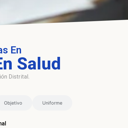
as En
En Salud
n Distrital.
Objetivo
Uniforme
nal