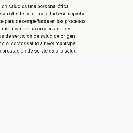
 en salud es una persona, ética,
arrollo de su comunidad con espíritu
te para desempeñarse en los procesos
l operativo de las organizaciones
s de servicios de salud de origen
o el sector salud a nivel municipal.
 prestación de servicios a la salud,
les y especialistas, tramitan
 y apertura de historias clínicas. Están
 promotoras de salud, hospitales,
lud de los sectores públicos y privados.