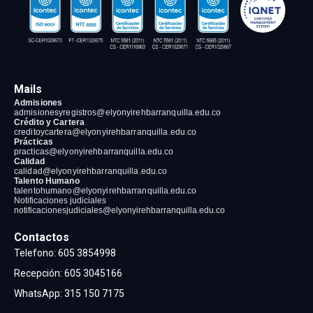
Mails
Admisiones
admisionesyregistros@elyonyirehbarranquilla
.edu.co
Crédito y Cartera
creditoycartera@elyonyirehbarranquilla
.edu.co
Prácticas
practicas@elyonyirehbarranquilla
.edu.co
Calidad
calidad@elyonyirehbarranquilla
.edu.co
Talento Humano
talentohumano@elyonyirehbarranquilla
.edu.co
Notificaciones judiciales
notificacionesjudiciales@elyonyirehbarranquilla.edu.co
Contactos
Telefono:
605 3854998
Recepción
:
605 3045166
WhatsApp:
315 150 7175