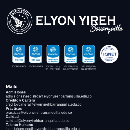
Mails
Admisiones
admisionesyregistros@elyonyirehbarranquilla
.edu.co
Crédito y Cartera
creditoycartera@elyonyirehbarranquilla
.edu.co
Prácticas
practicas@elyonyirehbarranquilla
.edu.co
Calidad
calidad@elyonyirehbarranquilla
.edu.co
Talento Humano
talentohumano@elyonyirehbarranquilla
.edu.co