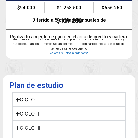
$94.000
$1.268.500
$656.250
Diferido a 5 cuotas mensuales de
$131.250
Realiza tu acuerdo de pago en el área de crédito y cartera.
Esta promoción será válida cancelando la primera cuota el día que inicie clases y el
resto de cuotas los primeros 5 días del mes, de lo contrario cancelará el costo del
semestre sin el descuento.
Valores sujetos a cambios*
Plan de estudio
CICLO I
CICLO II
CICLO III