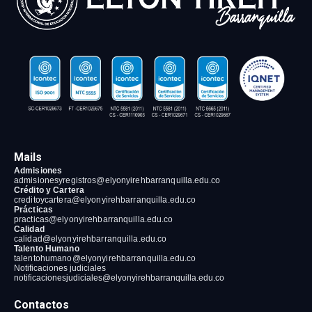
Mails
Admisiones
admisionesyregistros@elyonyirehbarranquilla
.edu.co
Crédito y Cartera
creditoycartera@elyonyirehbarranquilla
.edu.co
Prácticas
practicas@elyonyirehbarranquilla
.edu.co
Calidad
calidad@elyonyirehbarranquilla
.edu.co
Talento Humano
talentohumano@elyonyirehbarranquilla
.edu.co
Notificaciones judiciales
notificacionesjudiciales@elyonyirehbarranquilla.edu.co
Contactos