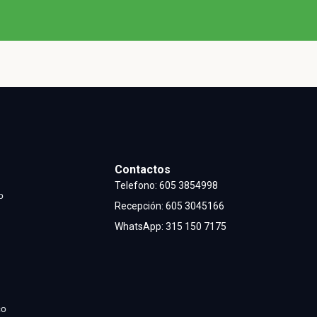
Contactos
Telefono:
605 3854998
o
Recepción
:
605 3045166
WhatsApp:
315 150 7175
co