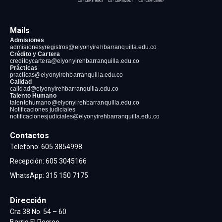
Mails
Admisiones
admisionesyregistros@elyonyirehbarranquilla
.edu.co
Crédito y Cartera
creditoycartera@elyonyirehbarranquilla
.edu.co
Prácticas
practicas@elyonyirehbarranquilla
.edu.co
Calidad
calidad@elyonyirehbarranquilla
.edu.co
Talento Humano
talentohumano@elyonyirehbarranquilla
.edu.co
Notificaciones judiciales
notificacionesjudiciales@elyonyirehbarranquilla.edu.co
Contactos
Telefono:
605 3854998
Recepción
:
605 3045166
WhatsApp:
315 150 7175
Dirección
Cra 38 No. 54 – 60