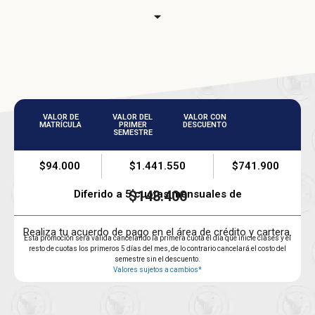
VALOR DE
VALOR DEL
VALOR CON
MATRÍCULA
PRIMER
DESCUENTO
SEMESTRE
$94.000
$1.441.550
$741.900
Diferido a 5 cuotas mensuales de
$148.400
Realiza tu acuerdo de pago en el área de crédito y cartera.
Esta promoción será válida cancelando la primera cuota el día que inicie clases y el
resto de cuotas los primeros 5 días del mes, de lo contrario cancelará el costo del
semestre sin el descuento.
Valores sujetos a cambios*