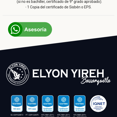
(si no es bachiller, certificado de 9° grado aprobado).
·
1 Copia del certificado de Sisbén o EPS.