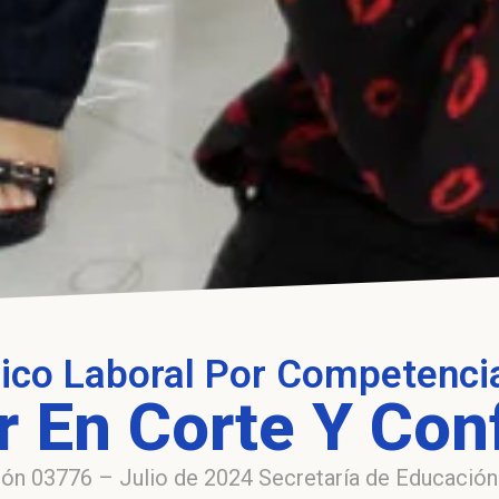
ico Laboral Por Competenci
ar En Corte Y Con
ón 03776 – Julio de 2024 Secretaría de Educación D