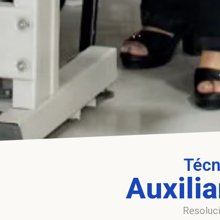
Técn
Auxili
Resoluci