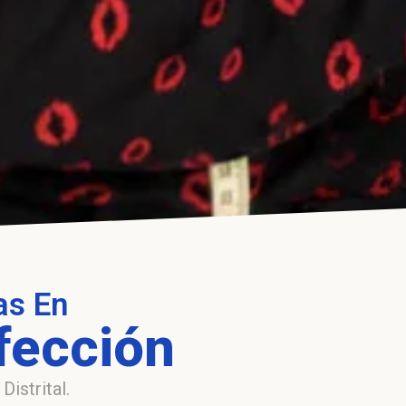
as En
fección
istrital.