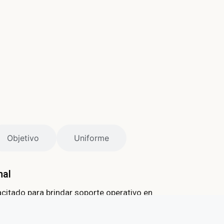
Objetivo
Uniforme
nal
citado para brindar soporte operativo en
 la producción textil y de moda. Cuenta
ra interpretar figurines, desarrollar el