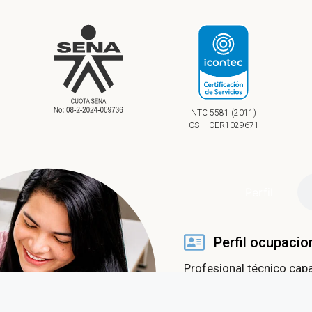
NTC 5581 (2011)
CS – CER1029671
ㅤPerfilㅤ
Perfil ocupacio
Profesional técnico capa
las diferentes etapas de
con competencias clave pa