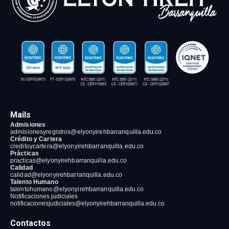
Mails
Admisiones
admisionesyregistros@elyonyirehbarranquilla
.edu.co
Crédito y Cartera
creditoycartera@elyonyirehbarranquilla
.edu.co
Prácticas
practicas@elyonyirehbarranquilla
.edu.co
Calidad
calidad@elyonyirehbarranquilla
.edu.co
Talento Humano
talentohumano@elyonyirehbarranquilla
.edu.co
Notificaciones judiciales
notificacionesjudiciales@elyonyirehbarranquilla.edu.co
Contactos