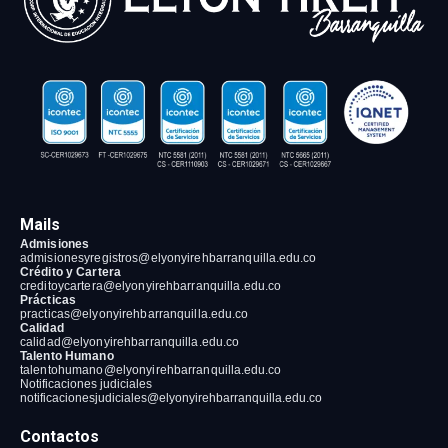
Mails
Admisiones
admisionesyregistros@elyonyirehbarranquilla
.edu.co
Crédito y Cartera
creditoycartera@elyonyirehbarranquilla
.edu.co
Prácticas
practicas@elyonyirehbarranquilla
.edu.co
Calidad
calidad@elyonyirehbarranquilla
.edu.co
Talento Humano
talentohumano@elyonyirehbarranquilla
.edu.co
Notificaciones judiciales
notificacionesjudiciales@elyonyirehbarranquilla.edu.co
Contactos