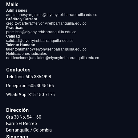
Mails
Admisiones
admisionesyregistros@elyonyirehbarranquilla
.edu.co
Crédito y Cartera
creditoycartera@elyonyirehbarranquilla
.edu.co
Prácticas
practicas@elyonyirehbarranquilla
.edu.co
Calidad
calidad@elyonyirehbarranquilla
.edu.co
Talento Humano
talentohumano@elyonyirehbarranquilla
.edu.co
Notificaciones judiciales
notificacionesjudiciales@elyonyirehbarranquilla.edu.co
Contactos
Telefono:
605 3854998
Recepción
:
605 3045166
WhatsApp:
315 150 7175
Dirección
Cra 38 No. 54 – 60
Barrio El Recreo
Barranquilla / Colombia
Siguenos