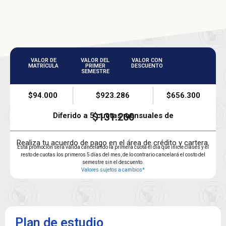
VALOR DE
VALOR DEL
VALOR CON
MATRÍCULA
PRIMER
DESCUENTO
SEMESTRE
$94.000
$923.286
$656.300
Diferido a 5 cuotas mensuales de
$131.260
Realiza tu acuerdo de pago en el área de crédito y cartera.
Esta promoción será válida cancelando la primera cuota el día que inicie clases y el
resto de cuotas los primeros 5 días del mes, de lo contrario cancelará el costo del
semestre sin el descuento.
Valores sujetos a cambios*
Plan de estudio